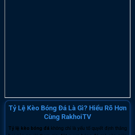
Tỷ Lệ Kèo Bóng Đá Là Gì? Hiểu Rõ Hơn
Cùng RakhoiTV
Tỷ lệ kèo bóng đá
không chỉ là yếu tố quyết định thắng