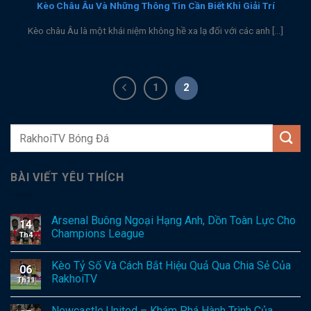
2024
Kèo Châu Âu Và Những Thông Tin Cần Biết Khi Giải Trí
Tỷ lệ kèo bóng đá
sẽ có rất nhiều thể loại khác nhau để
Kèo châu Âu là một khái niệm không hề xa lạ đối với các anh [...]
người chơi lựa chọn. Tuy nhiên, trong đó phổ biến nhất
vẫn phải nói tới 3 kiểu chính: kèo chấp, 1×2 và kèo tài xỉu
bóng đá. Hãy cùng đội ngũ
rakhoitv link
khám phá:
1
2
Cược châu Á
Cược châu Á còn được gọi với cái tên khác là kèo chấp
hoặc Handicap. Nói một cách đơn giản, trước giờ bóng
lăn, các sàn cá cược châu Á sẽ cung cấp cho người chơi
BÀI VIẾT YÊU THÍCH
một tỷ lệ nhất định mà đội cửa trên phải chấp.
Arsenal Buông Ngoại Hạng Anh, Dồn Toàn Lực Cho
Sau đó, bạn lựa chọn đâu sẽ là đội chiến thắng sau khi
14
Champions League
Th4
cộng thêm con số này cho cửa dưới. Đây là loại hình luôn
được những tay chơi hàng đầu lựa chọn bởi khi cửa dưới
Kèo Tỷ Số Và Cách Bắt Hiệu Quả Qua Chia Sẻ Của
06
chiến thắng, số tiền thu về rất khủng.
RakhoiTV
Th11
Tỷ lệ kèo bóng đá 1×2
Newcastle United – Khám Phá Hành Trình Của