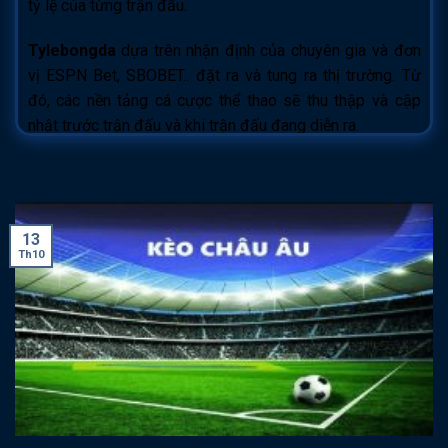
tỷ lệ của từng trận đấu.
Tylebongda
dựa trên nhận định của chuyên gia và đơn
vị
ESPN Bet, SBOBET..
đặt ra và tung ra thị trường. Từ
đó, các nền tảng cá cược thể thao sẽ thu thập và cập
nhật trước trận đấu và khi trận đấu đang diễn ra.
13
Th10
Định nghĩa tỷ lệ cược bóng đá
Tìm hiểu các tỷ lệ kèo bóng đá phổ biến