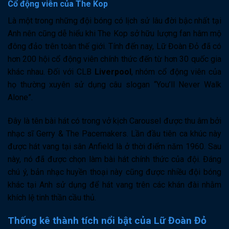
Cổ động viên của The Kop
Là một trong những đội bóng có lịch sử lâu đời bậc nhất tại
Anh nên cũng dễ hiểu khi The Kop sở hữu lượng fan hâm mộ
đông đảo trên toàn thế giới. Tính đến nay, Lữ Đoàn Đỏ đã có
hơn 200 hội cổ động viên chính thức đến từ hơn 30 quốc gia
khác nhau. Đối với CLB
Liverpool
, nhóm cổ động viên của
họ thường xuyên sử dụng câu slogan “You’ll Never Walk
Alone”.
Đây là tên bài hát có trong vở kịch Carousel được thu âm bởi
nhạc sĩ Gerry & The Pacemakers. Lần đầu tiên ca khúc này
được hát vang tại sân Anfield là ở thời điểm năm 1960. Sau
này, nó đã được chọn làm bài hát chính thức của đội. Đáng
chú ý, bản nhạc huyền thoại này cũng được nhiều đội bóng
khác tại Anh sử dụng để hát vang trên các khán đài nhằm
khích lệ tinh thần cầu thủ.
Thống kê thành tích nổi bật của Lữ Đoàn Đỏ