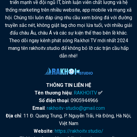
triển mạnh về đội ngũ IT, bình luận viên chất lượng và hệ
thống marketing trên nhiều website, app mobile và mạng xã
hội. Chúng tôi luôn đáp ứng nhu cầu xem bóng đá với đường
truyền sắc nét, không giật lag cho mọi lứa tuổi, với nhiều giải
đấu châu Âu, châu Á và các sự kiện thể thao bên lề khác.
Theo dõi ngay kênh phát sóng Ra.khơi TV mới nhất 2024
mang tên rakhoitv.studio để không bỏ lỡ các trận cầu hấp
dẫn nhé!
THÔNG TIN LIÊN HỆ
Tên thương hiệu
:
RAKHOITV
✅
Số điện thoại
: 0905944966
Email
:
rakhoitv-studio@gmail.com
Địa chỉ
: 11 Đ. Quang Trung, P. Nguyễn Trãi, Hà Đông, Hà Nội,
Việt Nam
Website
:
https://rakhoitv.studio/