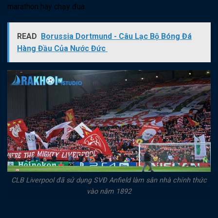
marathon hay chạy đua.
READ
Borussia Dortmund - Câu Lạc Bộ Bóng Đá
Hàng Đầu Của Nước Đức
CLB Liverpool đã sử dụng SVĐ Anfield làm sân nhà chính thức
vào năm 1892