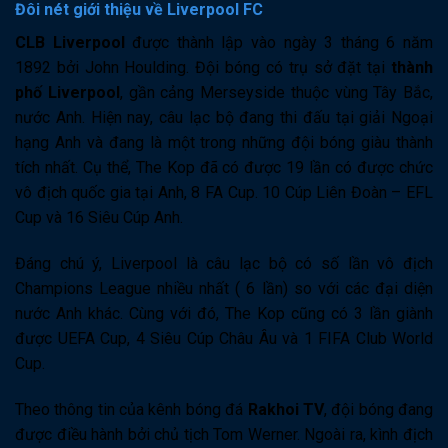
Đôi nét giới thiệu về Liverpool FC
CLB Liverpool
được thành lập vào ngày 3 tháng 6 năm
1892 bởi John Houlding. Đội bóng có trụ sở đặt tại
thành
phố Liverpool
, gần cảng Merseyside
thuộc vùng Tây Bắc,
nước Anh. Hiện nay, câu lạc bộ đang thi đấu tại giải Ngoại
hạng Anh và đang là một trong những đội bóng giàu thành
tích nhất. Cụ thể, The Kop đã có được 19 lần có được chức
vô địch quốc gia tại Anh, 8 FA Cup. 10 Cúp Liên Đoàn – EFL
Cup và 16 Siêu Cúp Anh.
Đáng chú ý, Liverpool là câu lạc bộ
có số lần vô địch
Champions League nhiều nhất ( 6 lần) so với các đại diện
nước Anh khác. Cùng với đó, The Kop cũng có 3 lần giành
được UEFA Cup, 4 Siêu Cúp Châu Âu và 1 FIFA Club World
Cup.
Theo thông tin của kênh bóng đá
Rakhoi TV
, đội bóng đang
được điều hành bởi chủ tịch Tom Werner. Ngoài ra, kình địch