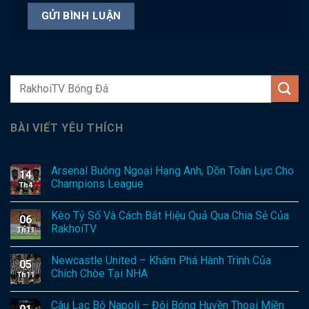
BÀI VIẾT YÊU THÍCH
Arsenal Buông Ngoại Hạng Anh, Dồn Toàn Lực Cho
14
Champions League
Th4
Kèo Tỷ Số Và Cách Bắt Hiệu Quả Qua Chia Sẻ Của
06
RakhoiTV
Th11
Newcastle United – Khám Phá Hành Trình Của
05
Chích Chòe Tại NHA
Th11
Câu Lạc Bộ Napoli – Đội Bóng Huyền Thoại Miền