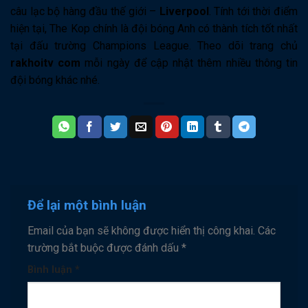
câu lạc bộ hàng đầu thế giới –
Liverpool
. Tính tới thời điểm
hiện tại, The Kop chính là đội bóng Anh có thành tích tốt nhất
tại đấu trường Champions League. Theo dõi trang chủ
rakhoitv com
mỗi ngày để cập nhật thêm nhiều thông tin
đội bóng khác nhé.
Để lại một bình luận
Email của bạn sẽ không được hiển thị công khai.
Các
trường bắt buộc được đánh dấu
*
Bình luận
*