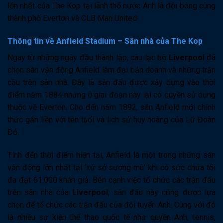
lớn nhất của The Kop tại lãnh thổ nước Anh là đội bóng cùng
thành phố Everton và CLB Man United.
Thông tin về Anfield Stadium – Sân nhà của The Kop
Ngay từ những ngày đầu thành lập, câu lạc bộ
Liverpool
đã
chọn sân vận động Anfield làm đại bản doanh và những trận
cầu trên sân nhà. Đây là sân đấu được xây dựng vào thời
điểm năm 1884 nhưng ở giai đoạn này lại có quyền sử dụng
thuộc về Everton. Cho đến năm 1892, sân Anfield mới chính
thức gắn liền với tên tuổi và lịch sử huy hoàng của Lữ Đoàn
Đỏ.
Tính đến thời điểm hiện tại, Anfield là một trong những sân
vận động lớn nhất tại ‘xứ sở sương mù’ khi có sức chứa tối
đa đạt 61.000 khán giả. Bên cạnh việc tổ chức các trận đấu
trên sân nhà của
Liverpool
, sân đấu này cũng được lựa
chọn để tổ chức các trận đấu của đội tuyển Anh. Cùng với đó
là nhiều sự kiện thể thao quốc tế như quyền Anh, tennis,