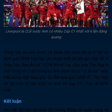
Liverpool là CLB nước Anh có nhiều Cúp C1 nhất với 6 lần đăng
quang
Trong lịch sử của mình, Lữ Đoàn Đỏ cũng đã có 3 lần vô
địch giải UEFA Cup hay còn được biết với tên gọi Cúp C2, 4
Siêu Cúp Châu Âu và 1 FIFA World Cup. Đặc biệt, The Kop là
một trong số ít đội bóng tại Anh giành được “cú ăn ba” danh
hiệu trong một mùa giải. Cụ thể mùa giải 2000-01, The Kop
đã lần lượt có các chức vô địch FA Cup, EFL Cup và UEFA
Cup.
Kết luận
Bài viết đã tóm tắt toàn bộ những thông tin quan trọng về