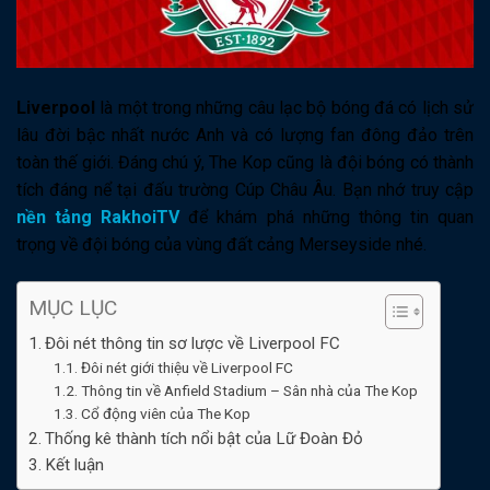
Liverpool
là một trong những câu lạc bộ bóng đá có lịch sử
lâu đời bậc nhất nước Anh và có lượng fan đông đảo trên
toàn thế giới. Đáng chú ý, The Kop cũng là đội bóng có thành
tích đáng nể tại đấu trường Cúp Châu Âu. Bạn nhớ truy cập
nền tảng RakhoiTV
để khám phá những thông tin quan
trọng về đội bóng của vùng đất cảng Merseyside nhé.
MỤC LỤC
Đôi nét thông tin sơ lược về Liverpool FC
Đôi nét giới thiệu về Liverpool FC
Thông tin về Anfield Stadium – Sân nhà của The Kop
Cổ động viên của The Kop
Thống kê thành tích nổi bật của Lữ Đoàn Đỏ
Kết luận