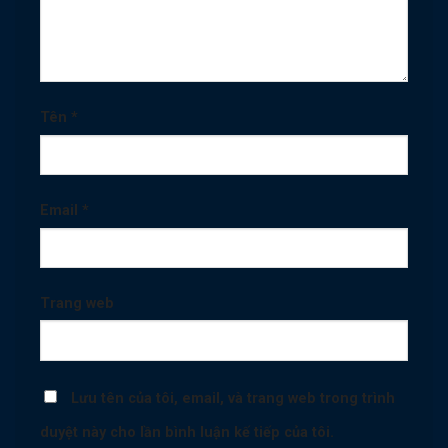
Tên
*
Email
*
Trang web
Lưu tên của tôi, email, và trang web trong trình
duyệt này cho lần bình luận kế tiếp của tôi.