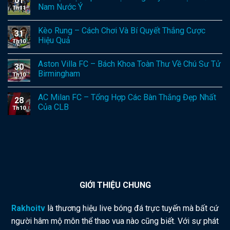
01
Nam Nước Ý
Th11
Kèo Rung – Cách Chơi Và Bí Quyết Thắng Cược
31
Hiệu Quả
Th10
Aston Villa FC – Bách Khoa Toàn Thư Về Chú Sư Tử
30
Birmingham
Th10
AC Milan FC – Tổng Hợp Các Bàn Thắng Đẹp Nhất
28
Của CLB
Th10
GIỚI THIỆU CHUNG
Rakhoitv
là thương hiệu live bóng đá trực tuyến mà bất cứ
người hâm mộ môn thể thao vua nào cũng biết. Với sự phát