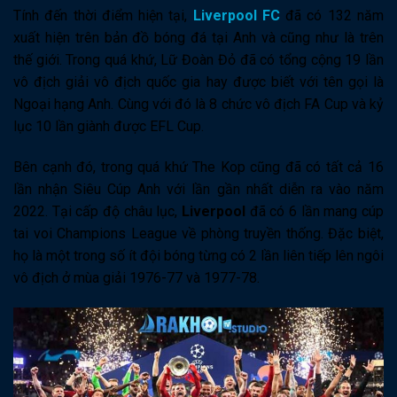
Tính đến thời điểm hiện tại,
Liverpool
FC
đã có 132 năm
xuất hiện trên bản đồ bóng đá tại Anh và cũng như là trên
thế giới. Trong quá khứ, Lữ Đoàn Đỏ đã có tổng cộng 19 lần
vô địch giải vô địch quốc gia hay được biết với tên gọi là
Ngoại hạng Anh. Cùng với đó là 8 chức vô địch FA Cup và kỷ
lục 10 lần giành được EFL Cup.
Bên cạnh đó, trong quá khứ The Kop cũng đã có tất cả 16
lần nhận Siêu Cúp Anh với lần gần nhất diễn ra vào năm
2022. Tại cấp độ châu lục,
Liverpool
đã có 6 lần mang cúp
tai voi Champions League về phòng truyền thống. Đặc biệt,
họ là một trong số ít đội bóng từng có 2 lần liên tiếp lên ngôi
vô địch ở mùa giải 1976-77 và 1977-78.